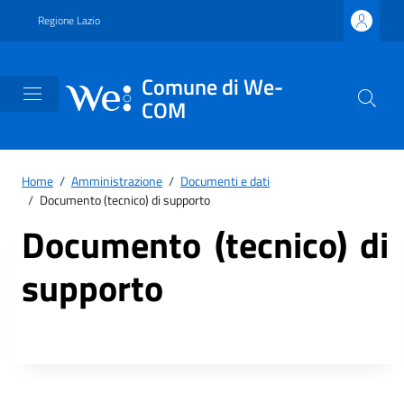
Vai ai contenuti
Vai al footer
Regione Lazio
Comune di We-
COM
Home
/
Amministrazione
/
Documenti e dati
/
Documento (tecnico) di supporto
Documento (tecnico) di
supporto