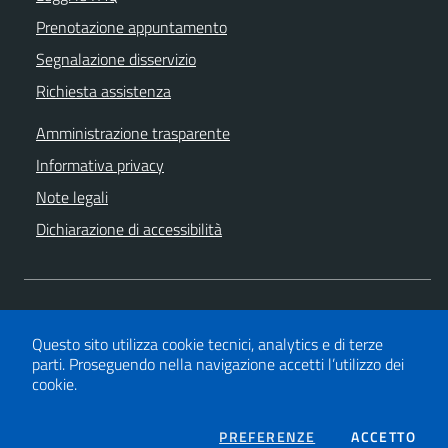
Prenotazione appuntamento
Segnalazione disservizio
Richiesta assistenza
Amministrazione trasparente
Informativa privacy
Note legali
Dichiarazione di accessibilità
SEGUICI SU
Facebook
Twitter
YouTube
Questo sito utilizza cookie tecnici, analytics e di terze
parti.
Proseguendo nella navigazione accetti l’utilizzo dei
cookie.
Powered by
We-COM srl
COOKIES
I CO
PREFERENZE
ACCETTO