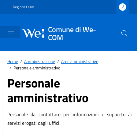
Vai ai contenuti
Vai al footer
Regione Lazio
Comune di We-
COM
Home
/
Amministrazione
/
Aree amministrative
/
Personale amministrativo
Personale
amministrativo
Personale da contattare per informazioni e supporto ai
servizi erogati dagli uffici.