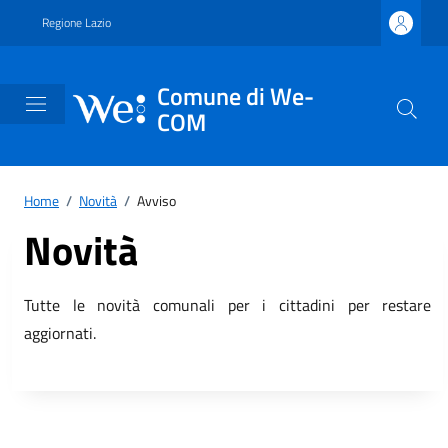
Vai ai contenuti
Vai al footer
Regione Lazio
Comune di We-
COM
Home
/
Novità
/
Avviso
Novità
Tutte le novità comunali per i cittadini per restare
aggiornati.