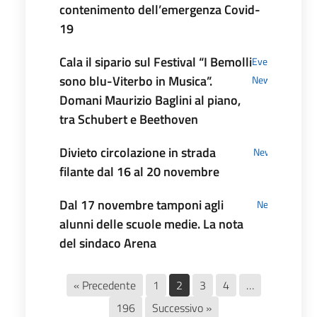
contenimento dell’emergenza Covid-
19
Cala il sipario sul Festival “I Bemolli
Eventi
,
sono blu-Viterbo in Musica”.
News
Domani Maurizio Baglini al piano,
tra Schubert e Beethoven
Divieto circolazione in strada
News
filante dal 16 al 20 novembre
Dal 17 novembre tamponi agli
News
alunni delle scuole medie. La nota
del sindaco Arena
« Precedente
1
2
3
4
…
196
Successivo »