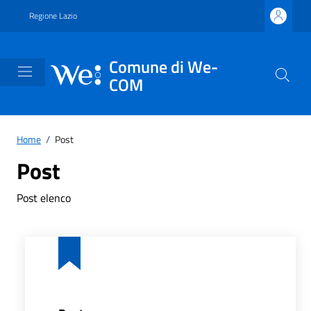
Vai ai contenuti
Vai al footer
Regione Lazio
Comune di We-
COM
Home
/
Post
Post
Post elenco