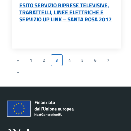
ESITO SERVIZIO RIPRESE TELEVISIVE,
TRABATTELLI, LINEE ELETTRICHE E
SERVIZIO UP LINK – SANTA ROSA 2017
«
1
2
3
4
5
6
7
»