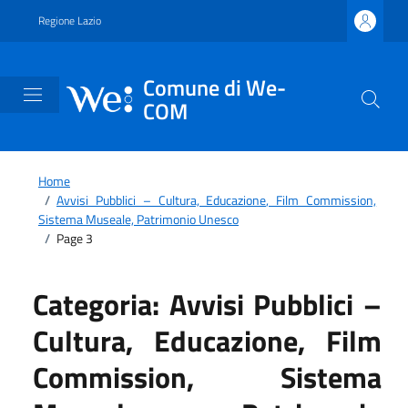
Vai ai contenuti
Vai al footer
Regione Lazio
Comune di We-
COM
Home
/
Avvisi Pubblici – Cultura, Educazione, Film Commission,
Sistema Museale, Patrimonio Unesco
/
Page 3
Categoria:
Avvisi Pubblici –
Cultura, Educazione, Film
Commission, Sistema