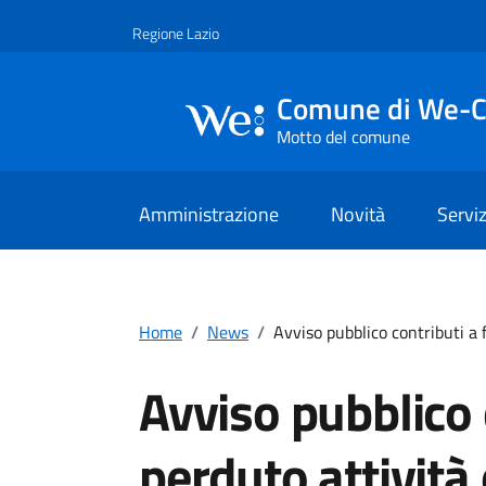
Vai ai contenuti
Vai al footer
Regione Lazio
Comune di We-
Motto del comune
Amministrazione
Novità
Serviz
Home
/
News
/
Avviso pubblico contributi a 
Avviso pubblico 
perduto attivit