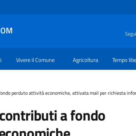
COM
Segui
i
Vivere il Comune
Agricoltura
Tempo lib
fondo perduto attività economiche, attivata mail per richiesta inf
contributi a fondo
à economiche,