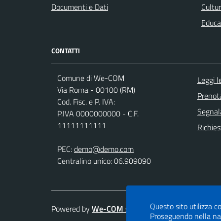
Documenti e Dati
Cultur
Educa
CONTATTI
Comune di We-COM
Leggi 
Via Roma - 00100 (RM)
Prenot
Cod. Fisc. e P. IVA:
Segnala
P.IVA 0000000000 - C.F.
11111111111
Richies
PEC:
demo@demo.com
Centralino unico: 06.909090
Questo sito utilizza co
Powered by
We-COM srl
Proseguendo nella navi