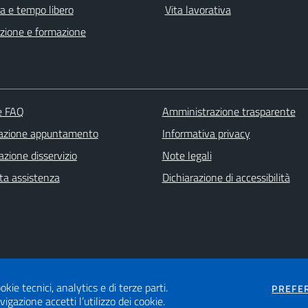
a e tempo libero
Vita lavorativa
zione e formazione
le FAQ
Amministrazione trasparente
azione appuntamento
Informativa privacy
zione disservizio
Note legali
ta assistenza
Dichiarazione di accessibilità
okie tecnici, analytics e di terze parti.
PREFE
gazione accetti l’utilizzo dei cookie.