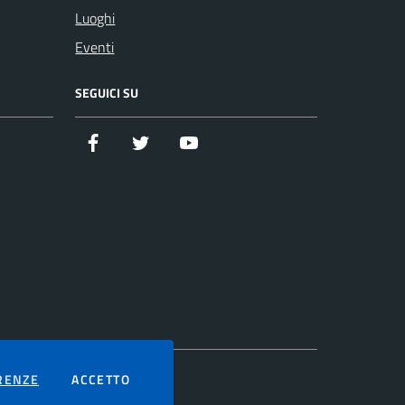
Luoghi
Eventi
SEGUICI SU
Facebook
Twitter
YouTube
COOKIES
I COOKIES
RENZE
ACCETTO