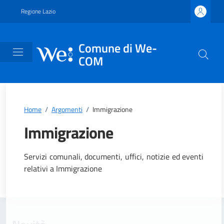
Vai ai contenuti
Vai al footer
Regione Lazio
Comune di We-
COM
Home
/
Argomenti
/
Immigrazione
Immigrazione
Dettagli dell'argomento
Servizi comunali, documenti, uffici, notizie ed eventi
relativi a Immigrazione