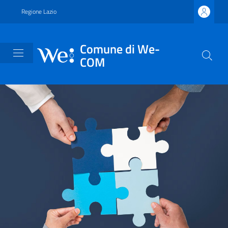
Vai ai contenuti
Vai al footer
Regione Lazio
Comune di We-
COM