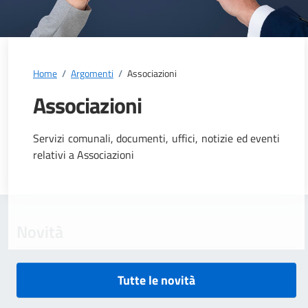
Home
/
Argomenti
/
Associazioni
Associazioni
Dettagli dell'argomento
Servizi comunali, documenti, uffici, notizie ed eventi
relativi a Associazioni
Novità
Tutte le novità