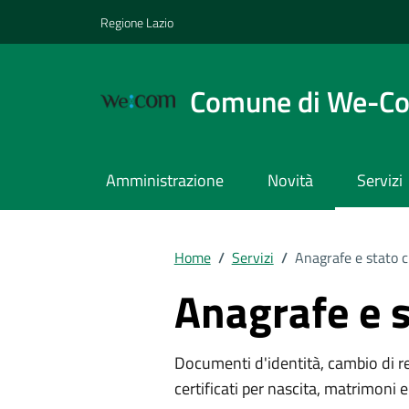
Vai ai contenuti
Vai al footer
Regione Lazio
Comune di We-C
Amministrazione
Novità
Servizi
Home
/
Servizi
/
Anagrafe e stato c
Anagrafe e s
Documenti d'identità, cambio di resi
certificati per nascita, matrimoni e 