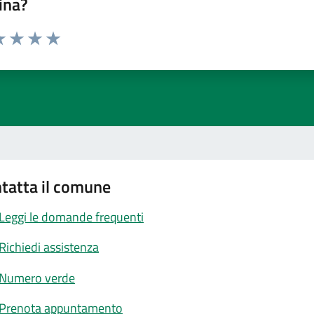
ina?
a 1 stelle su 5
luta 2 stelle su 5
Valuta 3 stelle su 5
Valuta 4 stelle su 5
Valuta 5 stelle su 5
tatta il comune
Leggi le domande frequenti
Richiedi assistenza
Numero verde
Prenota appuntamento