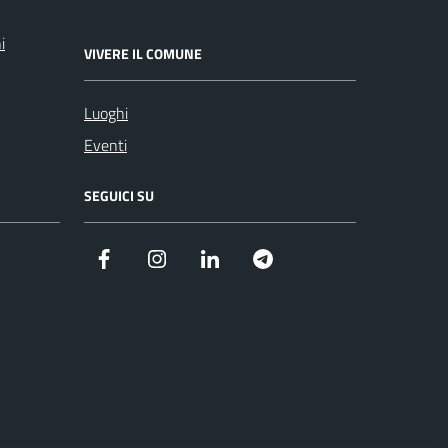
i
VIVERE IL COMUNE
Luoghi
Eventi
SEGUICI SU
Facebook
Instagram
Linkedin
Telegram