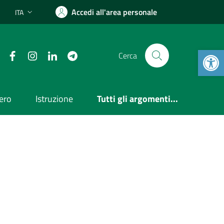
Accedi all'area personale
ITA
Lingua attiva:
Open 
Facebook
Instagram
Linkedin
Telegram
Cerca
ero
Istruzione
Tutti gli argomenti...