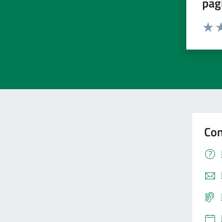
pag
Valut
Va
Con