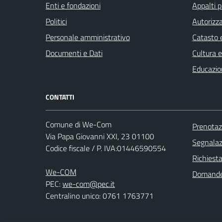
Enti e fondazioni
Appalti p
Politici
Autorizza
Personale amministrativo
Catasto e
Documenti e Dati
Cultura 
Educazio
CONTATTI
Comune di We-Com
Prenota
Via Papa Giovanni XXI, 23 01100
Segnalazi
Codice fiscale / P. IVA:01446590554
Richiest
We-COM
Domande
PEC:
we-com@pec.it
Centralino unico: 0761 1763771