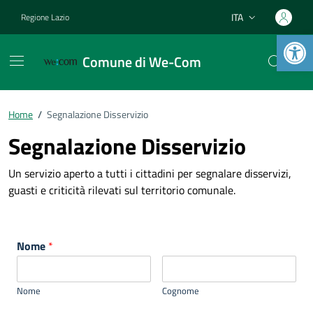
Vai ai contenuti
Vai al footer
ITA
Regione Lazio
Lingua attiva:
Open 
Comune di We-Com
Home
/
Segnalazione Disservizio
Segnalazione Disservizio
Un servizio aperto a tutti i cittadini per segnalare disservizi,
guasti e criticità rilevati sul territorio comunale.
Nome
*
Nome
Cognome