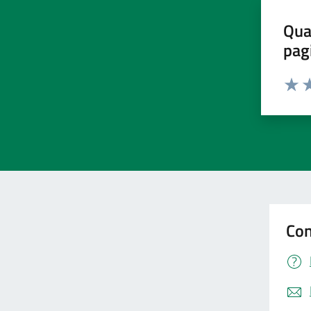
Qua
pag
Valut
Va
Con