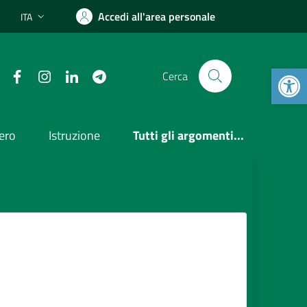
Accedi all'area personale
ITA
Lingua attiva:
Open 
Facebook
Instagram
Linkedin
Telegram
Cerca
ero
Istruzione
Tutti gli argomenti...