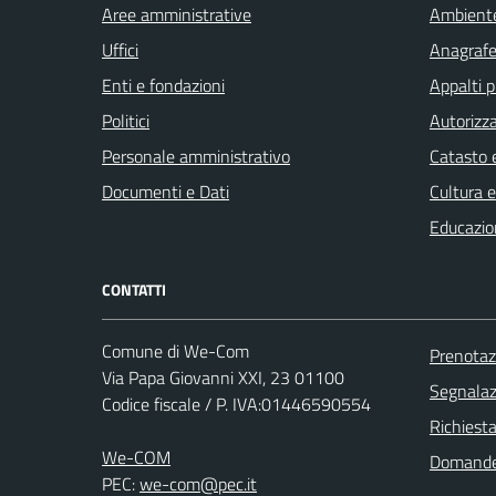
Aree amministrative
Ambient
Uffici
Anagrafe 
Enti e fondazioni
Appalti p
Politici
Autorizza
Personale amministrativo
Catasto e
Documenti e Dati
Cultura 
Educazio
CONTATTI
Comune di We-Com
Prenota
Via Papa Giovanni XXI, 23 01100
Segnalazi
Codice fiscale / P. IVA:01446590554
Richiest
We-COM
Domande
PEC:
we-com@pec.it