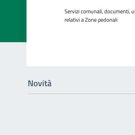
Dettagli dell
Servizi comunali, documenti, uff
relativi a Zone pedonali
Novità