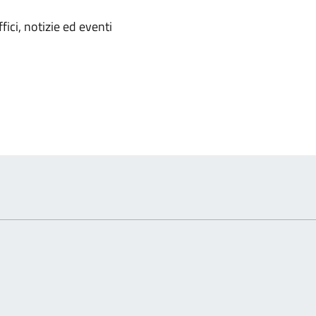
'argomento
ici, notizie ed eventi