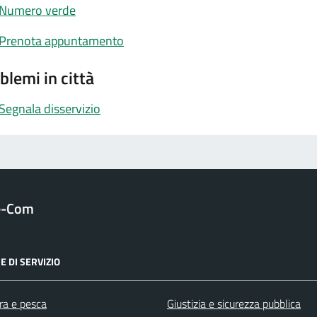
Numero verde
Prenota appuntamento
blemi in città
Segnala disservizio
e-Com
E DI SERVIZIO
ra e pesca
Giustizia e sicurezza pubblica