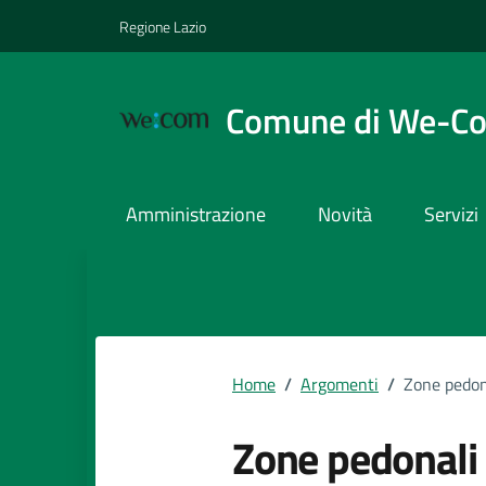
Vai ai contenuti
Vai al footer
Regione Lazio
Comune di We-C
Amministrazione
Novità
Servizi
Home
/
Argomenti
/
Zone pedon
Zone pedonali